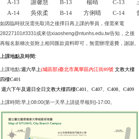
A-13
謝馨慧
B-13
楊晴
C-13
A-14
吳依柔
B-14
方俐晴
C-14
如因臨時狀況需先取消之後擇日再上課的學員，僅需來電
28227101#3331或來信xiaosheng@ntunhs.edu.tw告知，之後
再報名新梯次並附上相同匯款資料即可，無需辦理退費，謝謝。
上課地點及時間:
上課地點:
週六早上
(城區部)臺北市萬華區內江街89號
文教大樓
四樓C401
週六下午及週日全日文教大樓四樓C401、C407、C408、C409
上課時間:早上08:00(第一天早上請提早報到)-17:00。