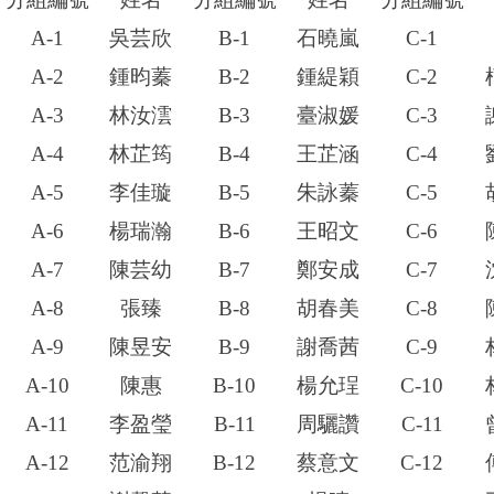
A-1
吳芸欣
B-1
石曉嵐
C-1
A-2
鍾昀蓁
B-2
鍾緹穎
C-2
A-3
林汝澐
B-3
臺淑媛
C-3
A-4
林芷筠
B-4
王芷涵
C-4
A-5
李佳璇
B-5
朱詠蓁
C-5
A-6
楊瑞瀚
B-6
王昭文
C-6
A-7
陳芸幼
B-7
鄭安成
C-7
A-8
張臻
B-8
胡春美
C-8
A-9
陳昱安
B-9
謝喬茜
C-9
A-10
陳惠
B-10
楊允珵
C-10
A-11
李盈瑩
B-11
周驪讚
C-11
A-12
范渝翔
B-12
蔡意文
C-12