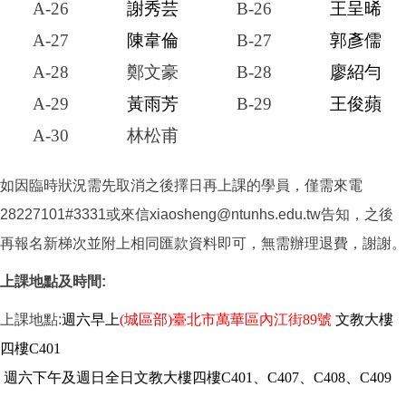
A-26
謝秀芸
B-26
王呈晞
A-27
陳韋倫
B-27
郭彥儒
A-28
鄭文豪
B-28
廖紹勻
A-29
黃雨芳
B-29
王俊蘋
A-30
林松甫
如因臨時狀況需先取消之後擇日再上課的學員，僅需來電
28227101#3331或來信xiaosheng@ntunhs.edu.tw告知，之後
再報名新梯次並附上相同匯款資料即可，無需辦理退費，謝謝。
上課地點及時間:
上課地點:
週六早上
(城區部)臺北市萬華區內江街89號
文教大樓
四樓C401
週六下午及週日全日文教大樓四樓C401、C407、C408、C409