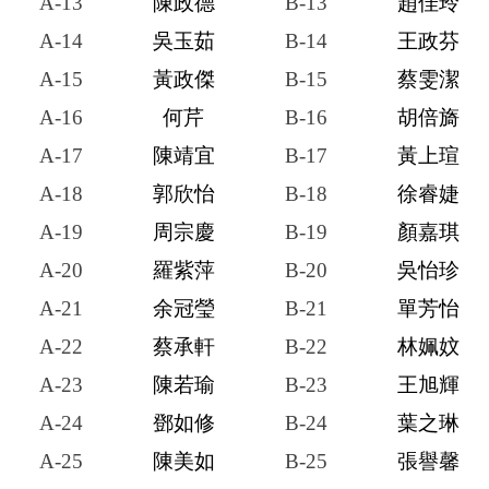
A-13
陳政德
B-13
趙佳玲
A-14
吳玉茹
B-14
王政芬
A-15
黃政傑
B-15
蔡雯潔
A-16
何芹
B-16
胡倍旖
A-17
陳靖宜
B-17
黃上瑄
A-18
郭欣怡
B-18
徐睿婕
A-19
周宗慶
B-19
顏嘉琪
A-20
羅紫萍
B-20
吳怡珍
A-21
余冠瑩
B-21
單芳怡
A-22
蔡承軒
B-22
林姵妏
A-23
陳若瑜
B-23
王旭輝
A-24
鄧如修
B-24
葉之琳
A-25
陳美如
B-25
張譽馨