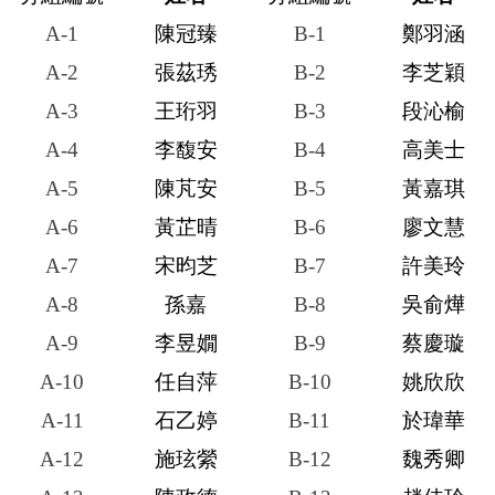
A-1
陳冠臻
B-1
鄭羽涵
A-2
張茲琇
B-2
李芝穎
A-3
王珩羽
B-3
段沁榆
A-4
李馥安
B-4
高美士
A-5
陳芃安
B-5
黃嘉琪
A-6
黃芷晴
B-6
廖文慧
A-7
宋昀芝
B-7
許美玲
A-8
孫嘉
B-8
吳俞燁
A-9
李昱嫺
B-9
蔡慶璇
A-10
任自萍
B-10
姚欣欣
A-11
石乙婷
B-11
於瑋華
A-12
施玹縈
B-12
魏秀卿