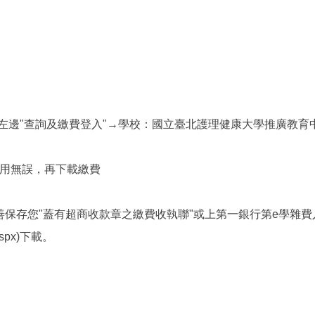
→左邊"查詢及繳費登入"→學校：國立臺北護理健康大學推廣教
費用無誤，再下載繳費
保存您"蓋有超商收款章之繳費收執聯"或上第一銀行第e學雜費
x.aspx)下載。