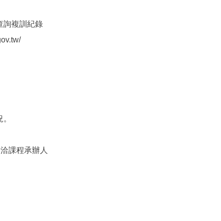
查詢複訓紀錄
v.tw/
況。
請洽課程承辦人