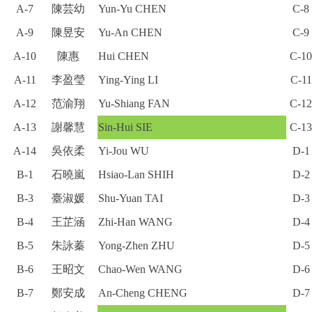
A-7
陳芸幼
Yun-Yu CHEN
C-8
A-9
陳昱安
Yu-An CHEN
C-9
A-10
陳惠
Hui CHEN
C-10
A-11
李盈瑩
Ying-Ying LI
C-11
A-12
范渝翔
Yu-Shiang FAN
C-12
A-13
謝馨慧
Sin-Hui SIE
C-13
A-14
吳依柔
Yi-Jou WU
D-1
B-1
石曉嵐
Hsiao-Lan SHIH
D-2
B-3
臺淑媛
Shu-Yuan TAI
D-3
B-4
王芷涵
Zhi-Han WANG
D-4
B-5
朱詠蓁
Yong-Zhen ZHU
D-5
B-6
王昭文
Chao-Wen WANG
D-6
B-7
鄭安成
An-Cheng CHENG
D-7