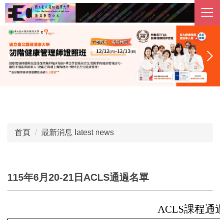
跳
到
主
要
內
容
區
首頁
最新消息 latest news
115年6月20-21日ACLS通過名單
ACLS課程通