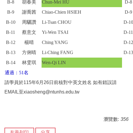
B-8
胡春美
Chun-Mei HU
D-8
B-9
謝喬茜
Chiao-Chien HSIEH
D-9
B-10
周驪讚
Li-Tsan CHOU
D-1
B-11
蔡意文
Yi-Wen TSAI
D-11
B-12
楊晴
Ching YANG
D-1
B-13
方俐晴
Li-Ching FANG
D-1
B-14
林雯琪
Wen-Qi LIN
通過：51名
請學員於115年6月26日前核對中英文姓名 如有錯誤請
EMAIL至
xiaosheng@ntunhs.edu.tw
瀏覽數:
356
友善列印
分享