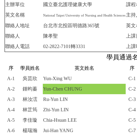
主辦單位
國立臺北護理健康大學
課程
英文名稱
主持
National Taipei University of Nursing and Health Sciences
聯絡人地址
台北市北投區明德路365號
英文
聯絡人
陳孝聖
上課
聯絡人電話
02-2822-7101轉3331
上課
學員通過
序
學員姓名
英文姓名
序
A-1
吳芸欣
Yun-Xing WU
C-1
A-2
鍾昀蓁
Yun-Chen CHUNG
C-2
A-3
林汝澐
Ru-Yun LIN
C-3
A-4
林芷筠
Zhi-Yun LIN
C-4
A-5
李佳璇
Chia-Hsuan LEE
C-5
A-6
楊瑞瀚
Jui-Han YANG
C-7