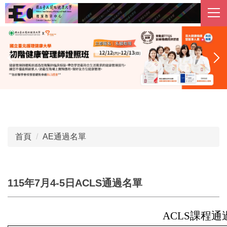
跳
到
主
要
內
容
區
首頁
AE通過名單
115年7月4-5日ACLS通過名單
ACLS課程通