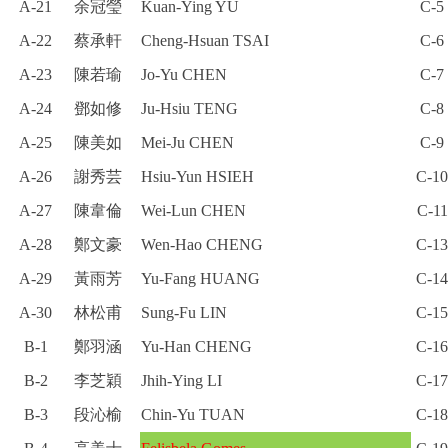
A-21
余冠瑩
Kuan-Ying YU
C-5
A-22
蔡承軒
Cheng-Hsuan TSAI
C-6
A-23
陳若瑜
Jo-Yu CHEN
C-7
A-24
鄧如修
Ju-Hsiu TENG
C-8
A-25
陳美如
Mei-Ju CHEN
C-9
A-26
謝秀芸
Hsiu-Yun HSIEH
C-10
A-27
陳韋倫
Wei-Lun CHEN
C-11
A-28
鄭文豪
Wen-Hao CHENG
C-13
A-29
黃雨芳
Yu-Fang HUANG
C-14
A-30
林松甫
Sung-Fu LIN
C-15
B-1
鄭羽涵
Yu-Han CHENG
C-16
B-2
李芝穎
Jhih-Ying LI
C-17
B-3
段沁榆
Chin-Yu TUAN
C-18