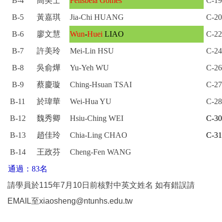
B-4
高美士
Felisbela Gomes
C-19
B-5
黃嘉琪
Jia-Chi HUANG
C-20
B-6
廖文慧
Wun
-
Huei
LIAO
C-22
B-7
許美玲
Mei-Lin HSU
C-24
B-8
吳俞燁
Yu-Yeh WU
C-26
B-9
蔡慶璇
Ching-Hsuan TSAI
C-27
B-11
於瑋華
Wei-Hua YU
C-28
B-12
魏秀卿
Hsiu-Ching WEI
C-30
B-13
趙佳玲
Chia-Ling CHAO
C-31
B-14
王政芬
Cheng-Fen WANG
通過：83名
請學員於115年7月10日前核對中英文姓名 如有錯誤請
EMAIL至
xiaosheng@ntunhs.edu.tw