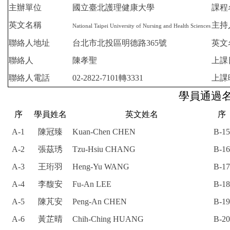
主辦單位
國立臺北護理健康大學
課程
英文名稱
主持
National Taipei University of Nursing and Health Sciences
聯絡人地址
台北市北投區明德路365號
英文
聯絡人
陳孝聖
上課
聯絡人電話
02-2822-7101轉3331
上課
學員通過
序
學員姓名
英文姓名
序
A-1
陳冠臻
Kuan-Chen CHEN
B-15
A-2
張茲琇
Tzu-Hsiu CHANG
B-16
A-3
王珩羽
Heng-Yu WANG
B-17
A-4
李馥安
Fu-An LEE
B-18
A-5
陳芃安
Peng-An CHEN
B-19
A-6
黃芷晴
Chih-Ching HUANG
B-20