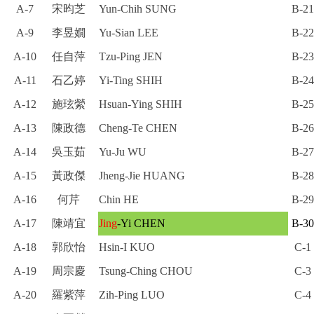
A-7
宋昀芝
Yun-Chih SUNG
B-21
A-9
李昱嫺
Yu-Sian LEE
B-22
A-10
任自萍
Tzu-Ping JEN
B-23
A-11
石乙婷
Yi-Ting SHIH
B-24
A-12
施玹縈
Hsuan-Ying SHIH
B-25
A-13
陳政德
Cheng-Te CHEN
B-26
A-14
吳玉茹
Yu-Ju WU
B-27
A-15
黃政傑
Jheng-Jie HUANG
B-28
A-16
何芹
Chin HE
B-29
A-17
陳靖宜
Jing
-Yi CHEN
B-30
A-18
郭欣怡
Hsin-I KUO
C-1
A-19
周宗慶
Tsung-Ching CHOU
C-3
A-20
羅紫萍
Zih-Ping LUO
C-4