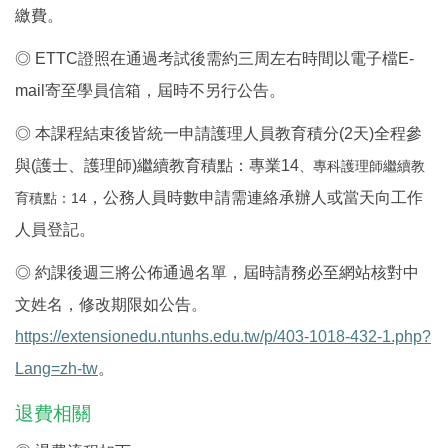
繳費。
◎
ETTC
證照在通過考試後需約三周左右時間以電子檔
E-
mail
寄至學員信箱，屆時不另行公告。
◎
本課程結束後皆統一申請護理人員教育積分
(2
天
)
全程參
與
(
護士、護理師
)
繼續教育積點：專業
14
、專科護理師繼續教
，
公務人員時數申請需連絡承辦人或當天向工作
育積點：14
人員登記
。
◎
約課後週三將公佈通過名單，屆時請務必至網站核對中
文姓名，修改期限如公告。
https://extensionedu.ntunhs.edu.tw/p/403-1018-432-1.php?
Lang=zh-tw
。
退費相關