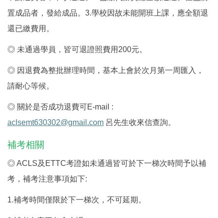
置成品者，發給成品。
3.
學校因故未能開班上課，應全額退
還已繳費用。
◎
未通過學員，皆可退證照費用
200
元。
◎
因退費為整批辦理時間，基本上會於次月第一周匯入，
請耐心等候。
◎
關於是否成功退費可
E-mail :
aclsemt630302@gmail.com
呂先生收來信查詢。
補考相關
◎
ACLS
及
ETTC
考證如未通過皆可於下一梯次時間予以補
考，補考注意事項如下
:
1.
補考時間僅限於下一梯次，不可延期。