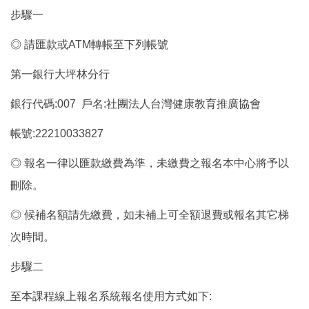
步驟一
◎
請匯款或
ATM
轉帳至下列帳號
第一銀行大坪林分行
銀行代碼
:007
戶名
:
社團法人台灣健康教育推廣協會
帳號
:22210033827
◎
報名一律以匯款繳費為準，未繳費之報名本中心將予以
刪除。
◎
候補名額請先繳費，如未補上可全額退費或報名其它梯
次時間。
步驟二
至本課程線上報名系統報名使用方式如下
: