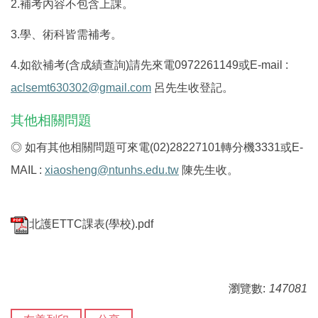
2.
補考內容不包含上課。
3.
學、術科皆需補考。
4.
如欲補考
(
含成績查詢
)
請先來電
0972261149
或
E-mail :
aclsemt630302@gmail.com
呂先生收登記。
其他相關問題
◎
如有其他相關問題可來電
(02)28227101
轉分機
3331
或
E-
MAIL :
xiaosheng@ntunhs.edu.tw
陳先生收。
北護ETTC課表(學校).pdf
瀏覽數:
147081