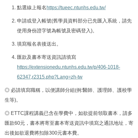
點選線上報名
https://tueec.ntunhs.edu.tw/
申請或登入帳號
(
舊學員資料部分已先匯入系統，請先
使用身份證字號為帳號及密碼登入
)
。
填寫報名表後送出。
匯款及書本寄送資訊請填寫
https://extensionedu.ntunhs.edu.tw/p/406-1018-
62347,r2315.php?Lang=zh-tw
◎
必請填寫職稱，以便講師分組
(
例
:
醫師、護理師、護校學
生等
)
。
◎
ETTC
課程講義已含在學費中，如欲提前領取書本，請多
匯款
60
元，書本將寄至書本寄送資訊中填寫之通訊地址，寄
出後如欲退費將扣除
300
元書本費。