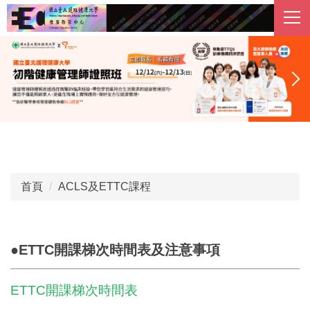
跳
到
主
要
內
容
區
首頁
ACLS及ETTC課程
●ETTC開課梯次時間表及注意事項
ETTC
開課梯次時間表