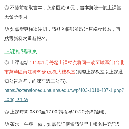
◎
不提前領取書本，免多匯款
60
元，書本將統一於上課當
天發予學員。
◎
如需變更梯次時間，請登入帳號並取消原梯次報名，再
點選新梯次重新報名。
上課相關訊息
◎
上課地點
:
115
年
1
月份起上課梯次將同一改至城區部
(
台北
市萬華區內江街
89
號
)文教大樓教室
(
實際上課教室以上課通
知公告為準，約課前週三公布
)
。
https://extensionedu.ntunhs.edu.tw/p/403-1018-437-1.php?
Lang=zh-tw
◎
上課時間
:08:00
至
17:00(
請提早
10-20
分鐘報到
)
。
◎
茶水、午餐自備，如需代訂便當請於早上報名時登記及