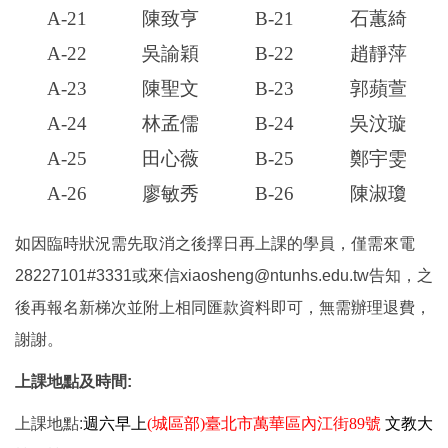
A-21
陳致亨
B-21
石蕙綺
A-22
吳諭穎
B-22
趙靜萍
A-23
陳聖文
B-23
郭蘋萱
A-24
林孟儒
B-24
吳汶璇
A-25
田心薇
B-25
鄭宇雯
A-26
廖敏秀
B-26
陳淑瓊
如因臨時狀況需先取消之後擇日再上課的學員，僅需來電
28227101#3331或來信xiaosheng@ntunhs.edu.tw告知，之
後再報名新梯次並附上相同匯款資料即可，無需辦理退費，
謝謝。
上課地點及時間:
上課地點:
週六早上
(城區部)臺北市萬華區內江街89號
文教大