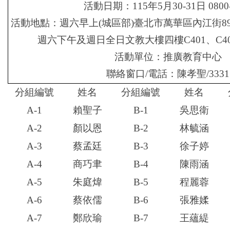
活動日期：115年5月
30-31
日 0800
活動地點：週六早上(城區部)臺北市萬華區內江街89
週六下午及週日全日文教大樓四樓C401、C407
活動單位：推廣教育中心
聯絡窗口/電話：陳孝聖/3331
分組編號
姓名
分組編號
姓名
A-1
賴聖子
B-1
吳思衛
A-2
顏以恩
B-2
林毓涵
A-3
蔡孟廷
B-3
徐子婷
A-4
商巧聿
B-4
陳雨涵
A-5
朱庭煒
B-5
程麗蓉
A-6
蔡依儒
B-6
張雅媃
A-7
鄭欣瑜
B-7
王蘊緹