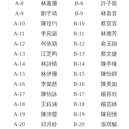
A-8
林蕙珊
B-8
許子龍
A-9
劉于靖
B-9
林喜音
A-10
陳玟玓
B-10
蔡宣宣
A-11
李宛築
B-11
林雅芳
A-12
何依穎
B-12
俞玉娟
A-13
江芝昀
B-13
蔡文婕
A-14
林詩晴
B-14
陳亭臻
A-15
林伊珊
B-15
陳怡錚
A-16
李懿慈
B-16
陳美如
A-17
陳怡詠
B-17
楊容欣
A-18
王鈺涵
B-18
楊芸綺
A-19
陳沛螢
B-19
陳宛憶
A-20
邱月鈴
B-20
張琪毓