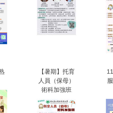
熟
【暑期】托育
1
人員（保母）
術科加強班