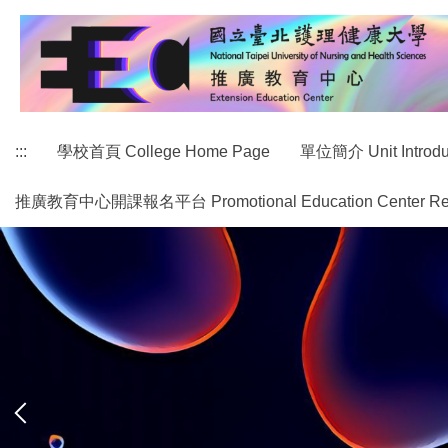
跳
到
主
要
內
容
:::
學校首頁 College Home Page
單位簡介 Unit Introdu
區
推廣教育中心開課報名平台 Promotional Education Center Regist